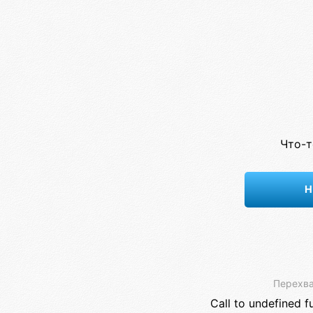
Что-т
Н
Перехва
Call to undefined f