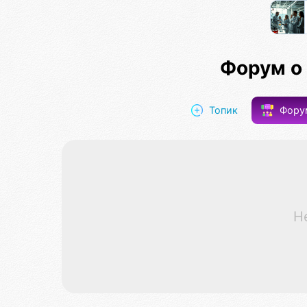
Форум о
Топик
Фор
Н