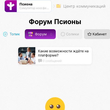
Псиона
Центр коммуникаций
Cимулятор ноосферы
Форум Псионы
Топик
Форум
0
Солики
Кабинет
Какие возможности ждёте на
платформе?
0 сообщений