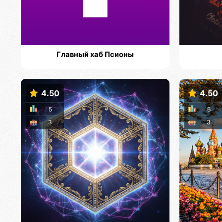
Главный хаб Псионы
4.50
4.50
5
6
3
3