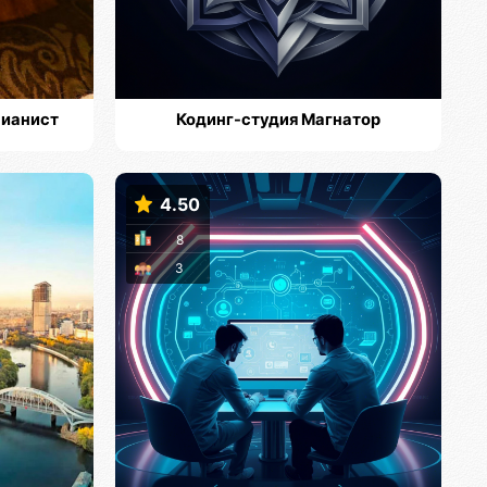
пианист
Кодинг-студия Магнатор
4.50
8
3