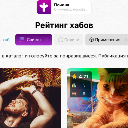
Псиона
Cимулятор ноосферы
Рейтинг хабов
 хаб
Список
0
Солики
Применения
0
 в каталог и голосуйте за понравившиеся. Публикация в
4.71
3
6