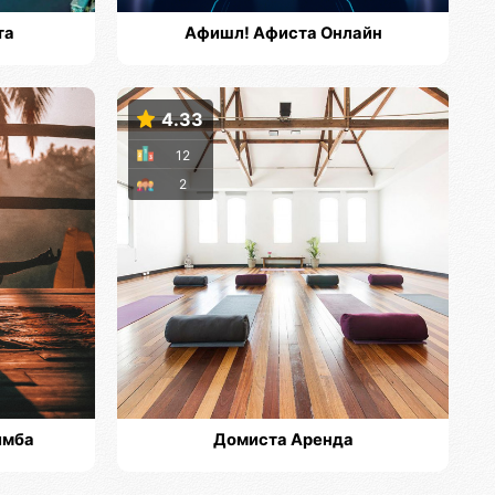
та
Афишл! Афиста Онлайн
4.33
12
2
имба
Домиста Аренда