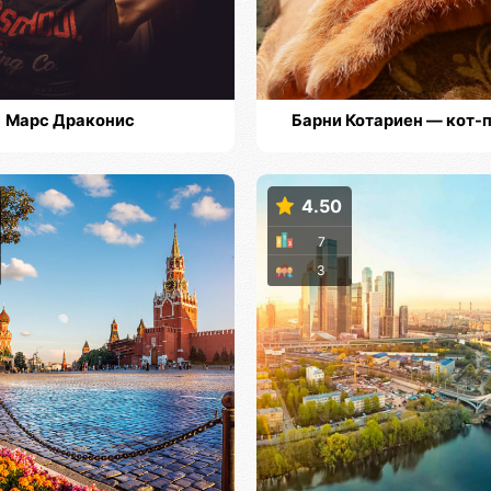
Марс Драконис
Барни Котариен — кот-
4.50
7
3