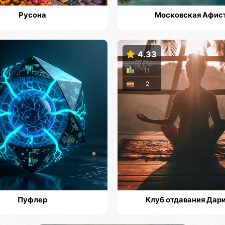
Русона
Московская Афис
4.33
11
2
Пуфлер
Клуб отдавания Дар