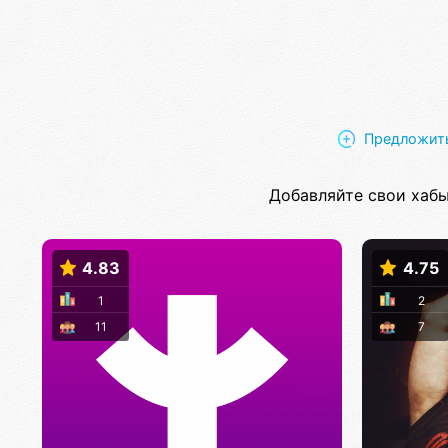
Предложить
Добавляйте свои хабы
4.83
4.75
1
2
11
7