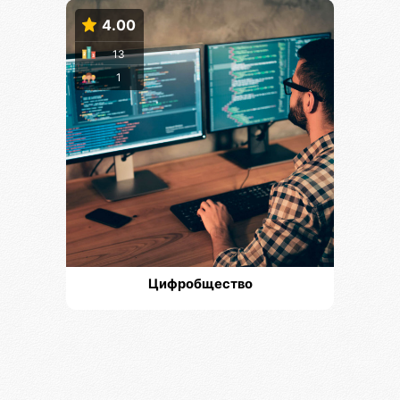
4.00
13
1
Цифробщество