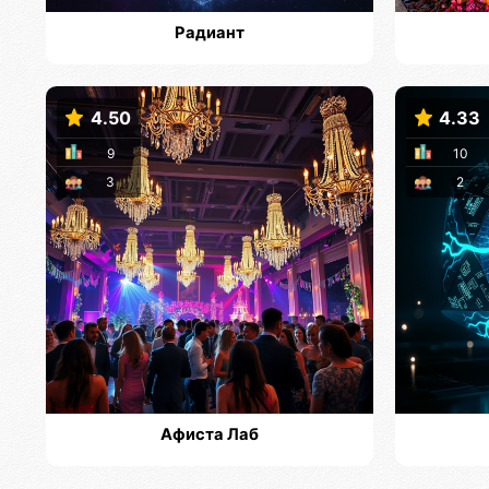
Радиант
4.50
4.33
9
10
3
2
Афиста Лаб