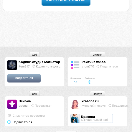
Хаб
Список
Кодинг-студия Магнатор
Рейтинг хабов
item317
Кодинг-студия Магнатор
atom740
Поделиться
Элементы
Добавить
13
Хаб
Нексус
Псиона
krasona.ru
psiona
Поделиться
Женский нексус
Поделиться
Cимулятор ноосферы
Красона
Официальный хаб
Подписаться