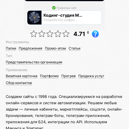
Привязан хаб:
Кодинг-студия Магнатор
Разработка цифровых продуктов
6
4.71
Инструменты:
Папки
Предложения
Промо-атом
Статьи
Тип:
Представительство организации
Применение:
Визитная карточка
Портфолио
Прогрев
Продажа услуг
Сбор контактов
Создаем сайты с 1998 года. Специализируемся на разработке
онлайн-сервисов и систем автоматизации. Решаем любые
задачи — личные кабинеты, маркетплейсы, соцсети, онлайн-
бронирования, телеграм-боты, телеграм-приложения,
приложения для Б24, интеграции по API. Используем
Макунга и Элитарис.