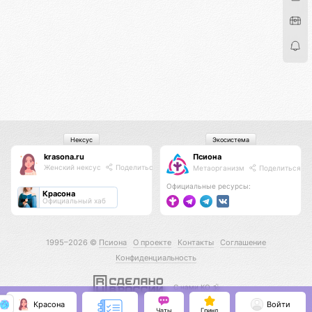
Нексус
Экосистема
krasona.ru
Псиона
Женский нексус
Поделиться
Метаорганизм
Поделиться
Официальные ресурсы:
Красона
Официальный хаб
1995–2026 ©
Псиона
О проекте
Контакты
Соглашение
Конфиденциальность
С нами КО 🕉️
Красона
Войти
Чаты
Гринд