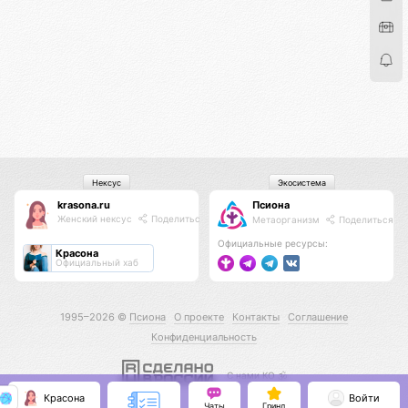
Нексус
Экосистема
krasona.ru
Псиона
Женский нексус
Поделиться
Метаорганизм
Поделиться
Официальные ресурсы:
Красона
Официальный хаб
1995–2026 ©
Псиона
О проекте
Контакты
Соглашение
Конфиденциальность
С нами КО 🕉️
Красона
Войти
Чаты
Гринд