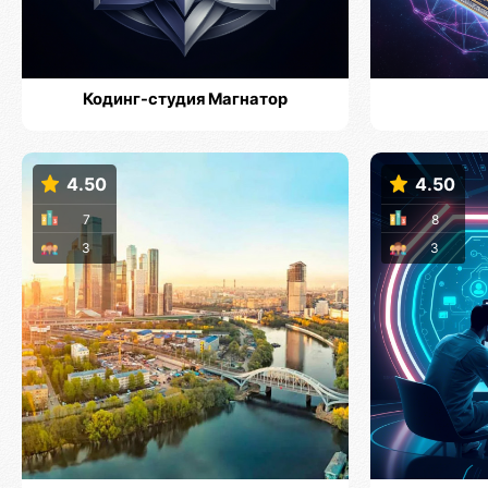
Кодинг-студия Магнатор
4.50
4.50
7
8
3
3