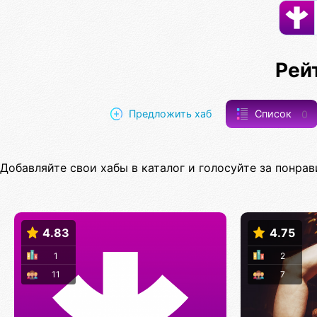
Рей
Предложить хаб
Список
0
Добавляйте свои хабы в каталог и голосуйте за понрав
4.83
4.75
1
2
11
7