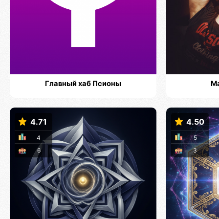
Главный хаб Псионы
М
4.71
4.50
4
5
6
3