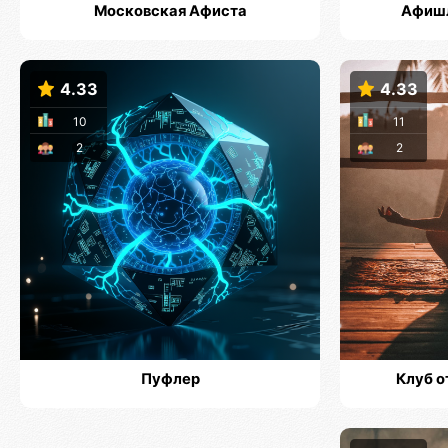
Московская Афиста
Афишл
4.33
4.33
10
11
2
2
Пуфлер
Клуб о