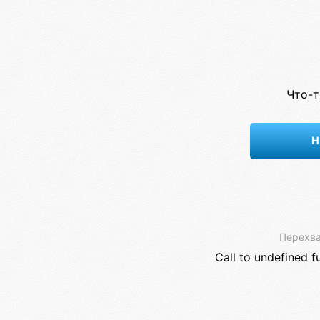
Что-т
Н
Перехва
Call to undefined f