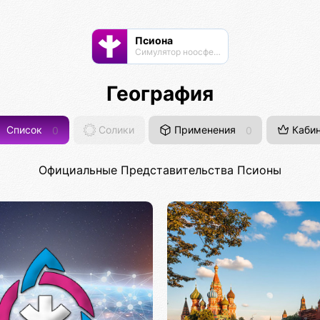
Псиона
Cимулятор ноосферы
География
Список
0
Солики
Применения
0
Кабин
Официальные Представительства Псионы