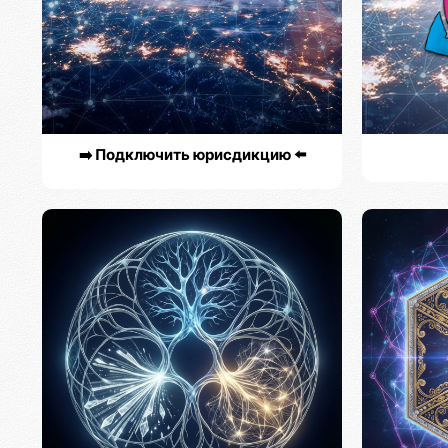
➡️ Подключить юрисдикцию ⬅️