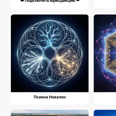
➡️ Подключить юрисдикцию ⬅️
Псиона Новалон