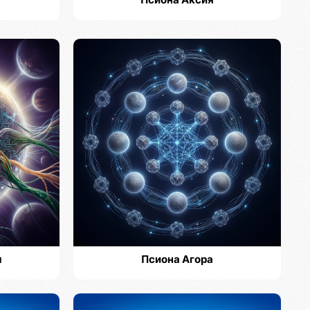
Псиона Аксия
м
Псиона Агора