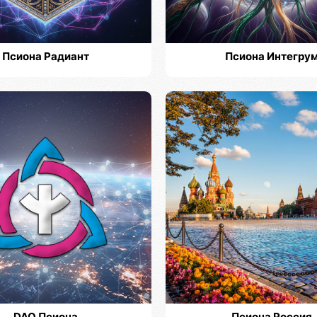
Псиона Радиант
Псиона Интегру