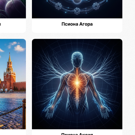
м
Псиона Агора