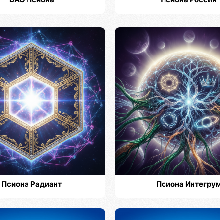
DAO Псиона
Псиона Россия
Псиона Радиант
Псиона Интегру