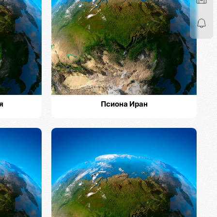
я
Псиона Иран