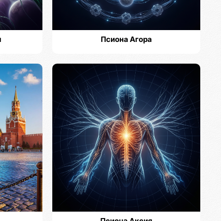
м
Псиона Агора