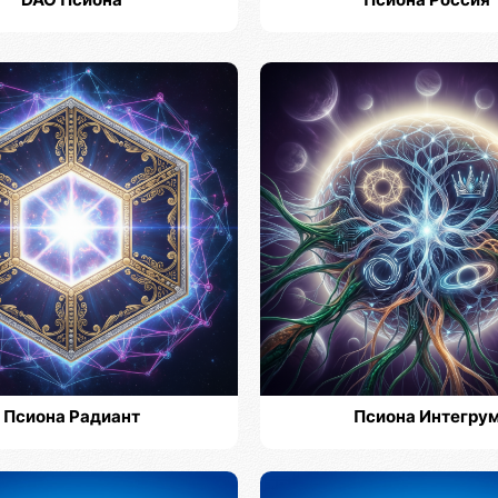
DAO Псиона
Псиона Россия
Псиона Радиант
Псиона Интегру