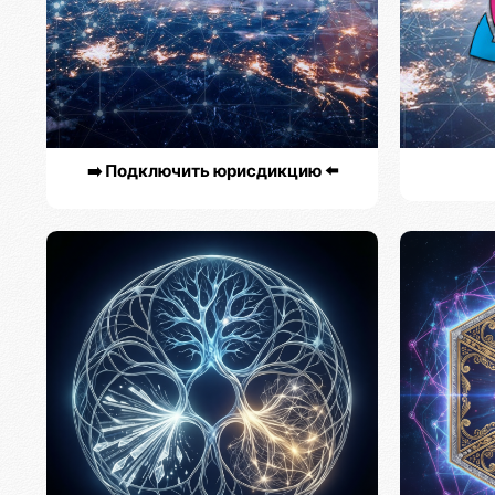
➡️ Подключить юрисдикцию ⬅️