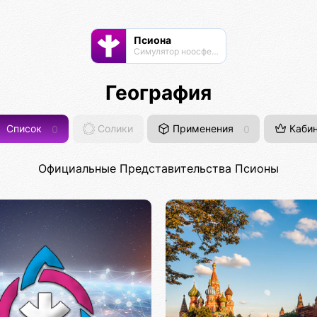
Псиона
Cимулятор ноосферы
География
Список
0
Солики
Применения
0
Кабин
Официальные Представительства Псионы