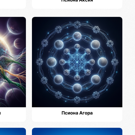
Псиона Аксия
м
Псиона Агора