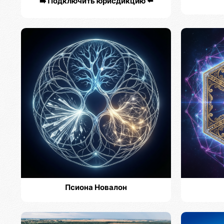
➡️ Подключить юрисдикцию ⬅️
Псиона Новалон