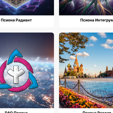
Псиона Радиант
Псиона Интегру