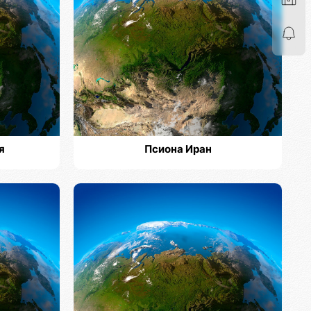
я
Псиона Иран