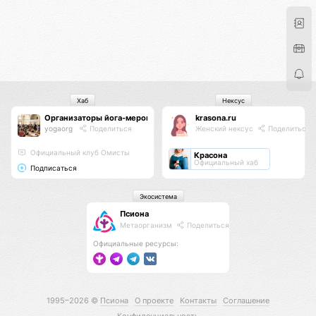
Хаб
Нексус
Организаторы йога-мероприятий
krasona.ru
yogaorg
Поделиться
Женский нексус
Поделиться
Официальный клуб Омисты
Красона
Официальный хаб
Подписаться
Экосистема
Псиона
Метаорганизм
Поделиться
Официальные ресурсы:
1995–2026 ©
Псиона
О проекте
Контакты
Соглашение