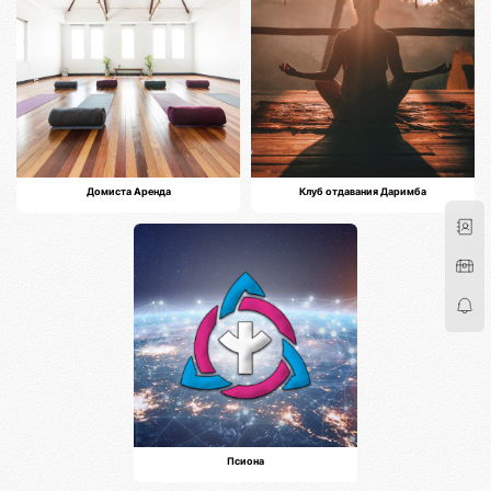
Домиста Аренда
Клуб отдавания Даримба
Псиона