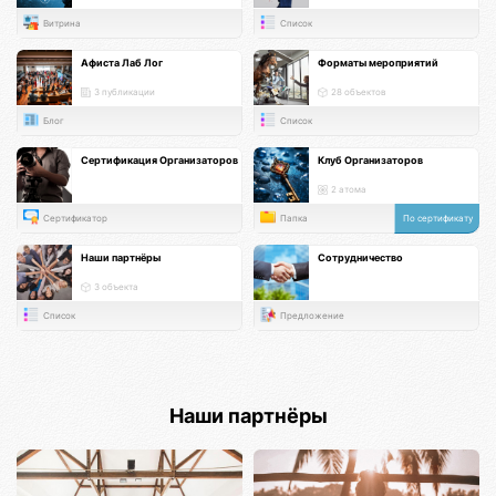
Витрина
Список
Афиста Лаб Лог
Форматы мероприятий
3 публикации
28 объектов
Блог
Список
Сертификация Организаторов
Клуб Организаторов
2 атома
Сертификатор
Папка
По сертификату
Наши партнёры
Сотрудничество
3 объекта
Список
Предложение
Наши партнёры