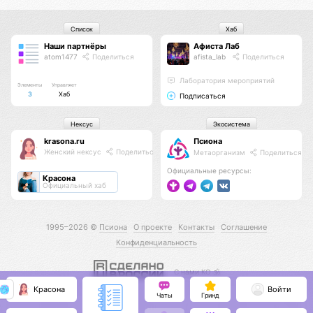
Список
Хаб
Наши партнёры
Афиста Лаб
atom1477
Поделиться
afista_lab
Поделиться
Лаборатория мероприятий
Элементы
Управляет
3
Хаб
Подписаться
Нексус
Экосистема
krasona.ru
Псиона
Женский нексус
Поделиться
Метаорганизм
Поделиться
Официальные ресурсы:
Красона
Официальный хаб
1995–2026 ©
Псиона
О проекте
Контакты
Соглашение
Конфиденциальность
С нами КО 🕉️
Красона
Войти
Чаты
Гринд