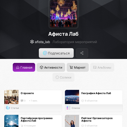
Афиста Лаб
afista_lab
Лаборатория мероприятий
Подписаться
Главная
Активности
Маркет
Альбомы
Солики
О проекте
География Афиста Лаб
0
< 1 мин.
9 объектов
Статья
Список
Партнёрская программа
Рейтинг Организаторов
Афиста Лаб
Афиста
4 позиции
0 объектов