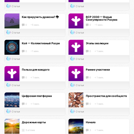
Статья
Статья
Как приручить дракона? 🐉
ВСР 2030 — Взрыв
Сингулярности Разума
0
~5 мин.
0
~1 мин.
Статья
Статья
Кой — Коллективный Разум
Этапы эволюции
0
~1 мин.
0
< 1 мин.
Статья
Статья
Польза для каждого
Ранние участники
0
< 1 мин.
0
< 1 мин.
Статья
Статья
Цифровая платформа
Пространства для сообществ
0
< 1 мин.
0
< 1 мин.
Статья
Статья
Дорожные карты
Начало
3 атома
3
< 1 мин.