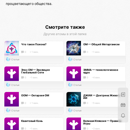
процветающего общества.
Смотрите также
Другие атомы в этой папке
Что такое Псиона?
ОМ — Общий Метарганизм
0
< 1 мин.
0
~1 мин.
Статья
Статья
Эпос ОМ — Эволюция
ЭММА — технологическое
Глобальной Сети
ядро
0
~1 мин.
0
~4 мин.
Статья
Статья
ООМ — Октархия ОМ
ДЖИИ — Доктрина Живого
ИИ
0
< 1 мин.
0
~5 мин.
Статья
Статья
Квантовый Конь
Великая Иллюзия — Правила
Игры
0
~1 мин.
0
~3 мин.