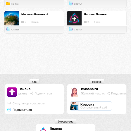
Папка
Статья
Место во Вселенной
Логотип Псионы
0
~3 мин.
2
~4 мин.
Статья
Статья
Хаб
Нексус
Псиона
krasona.ru
psiona
Поделиться
Женский нексус
Поделиться
Cимулятор ноосферы
Красона
Официальный хаб
Подписаться
Экосистема
Псиона