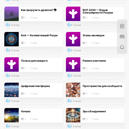
Как приручить дракона? 🐉
ВСР 2030 — Взрыв
Сингулярности Разума
0
~5 мин.
0
~1 мин.
Статья
Статья
Кой — Коллективный Разум
Этапы эволюции
0
~1 мин.
0
< 1 мин.
Статья
Статья
Польза для каждого
Ранние участники
0
< 1 мин.
0
< 1 мин.
Статья
Статья
Цифровая платформа
Пространства для сообществ
0
< 1 мин.
0
< 1 мин.
Статья
Статья
Начало
Эра объединения
3
< 1 мин.
0
~1 мин.
Статья
Статья