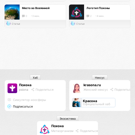
Место во Вселенной
Логотип Псионы
0
~3 мин.
2
~4 мин.
Статья
Статья
Хаб
Нексус
Псиона
krasona.ru
psiona
Поделиться
Женский нексус
Поделиться
Cимулятор ноосферы
Красона
Официальный хаб
Подписаться
Экосистема
Псиона
Метаорганизм
Поделиться