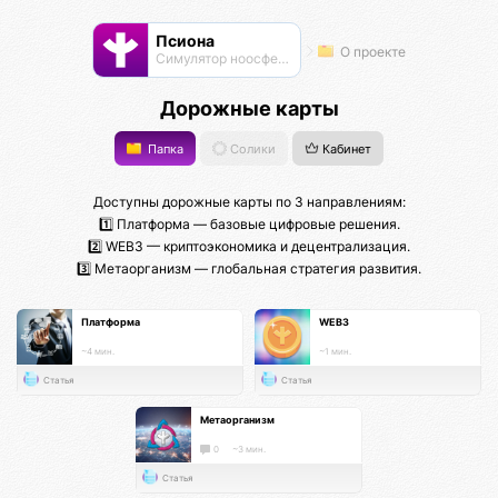
Псиона
О проекте
Cимулятор ноосферы
Дорожные карты
Папка
Солики
Кабинет
Доступны дорожные карты по 3 направлениям:
1️⃣ Платформа — базовые цифровые решения.
2️⃣ WEB3 — криптоэкономика и децентрализация.
3️⃣ Метаорганизм — глобальная стратегия развития.
Платформа
WEB3
~4 мин.
~1 мин.
Статья
Статья
Метаорганизм
0
~3 мин.
Статья