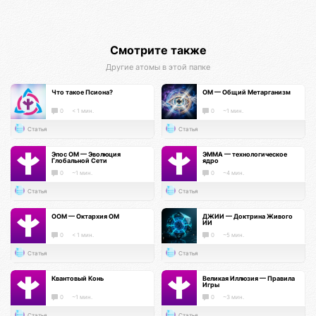
Смотрите также
Другие атомы в этой папке
Что такое Псиона?
ОМ — Общий Метарганизм
0
< 1 мин.
0
~1 мин.
Статья
Статья
Эпос ОМ — Эволюция
ЭММА — технологическое
Глобальной Сети
ядро
0
~1 мин.
0
~4 мин.
Статья
Статья
ООМ — Октархия ОМ
ДЖИИ — Доктрина Живого
ИИ
0
< 1 мин.
0
~5 мин.
Статья
Статья
Квантовый Конь
Великая Иллюзия — Правила
Игры
0
~1 мин.
0
~3 мин.
Статья
Статья