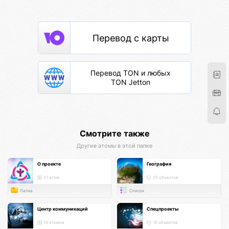
Перевод с карты
Перевод TON и любых
TON Jetton
Смотрите также
Другие атомы в этой папке
О проекте
География
21 атом
25 объектов
Папка
Список
Центр коммуникаций
Спецпроекты
10 атомов
10 объектов