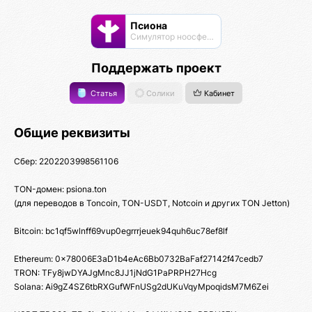
Псиона
Cимулятор ноосферы
Поддержать проект
Статья
Солики
Кабинет
Общие реквизиты
Сбер: 2202203998561106
TON-домен: psiona.ton
(для переводов в Toncoin, TON-USDT, Notcoin и других TON Jetton)
Bitcoin: bc1qf5wlnff69vup0egrrrjeuek94quh6uc78ef8lf
Ethereum: 0x78006E3aD1b4eAc6Bb0732BaFaf27142f47cedb7
TRON: TFy8jwDYAJgMnc8JJ1jNdG1PaPRPH27Hcg
Solana: Ai9gZ4SZ6tbRXGufWFnUSg2dUKuVqyMpoqidsM7M6Zei