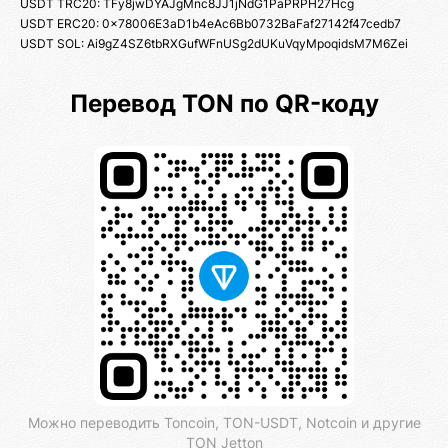
USDT TRC20: TFy8jwDYAJgMnc8JJ1jNdG1PaPRPH27Hcg
USDT ERC20: 0x78006E3aD1b4eAc6Bb0732BaFaf27142f47cedb7
USDT SOL: Ai9gZ4SZ6tbRXGufWFnUSg2dUKuVqyMpoqidsM7M6Zei
Перевод TON по QR-коду
Можно переводить Toncoin, TON-USDT, Notcoin и другие
TON Jetton