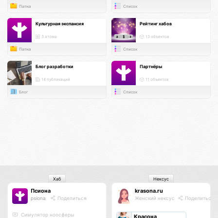
Папка
Список
Культурная экспансия
Рейтинг хабов
3 атома
13 объектов
Папка
Список
Блог разработки
Партнёры
14 публикаций
11 объектов
Блог
Список
Хаб
Нексус
Псиона
krasona.ru
psiona
Поделиться
Женский нексус
Поделиться
Cимулятор ноосферы
Красона