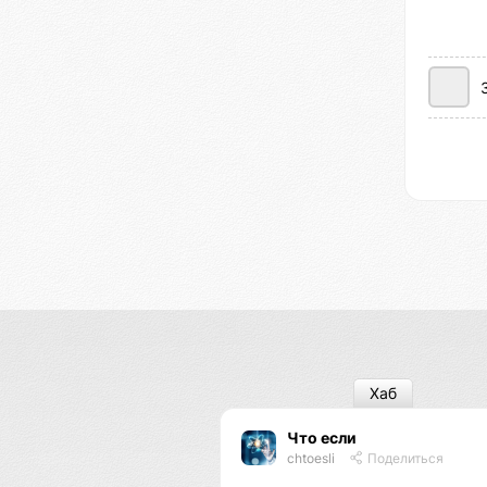
Хаб
Что если
chtoesli
Поделиться