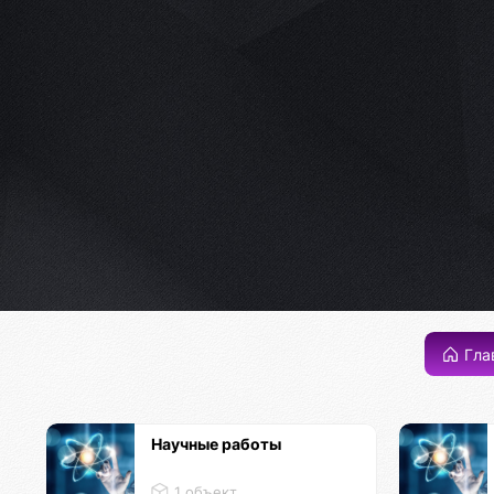
Гла
Научные работы
1 объект