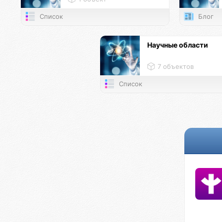
Список
Блог
Научные области
7 объектов
Список