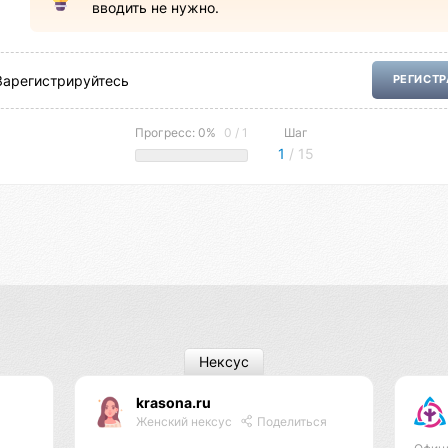
вводить не нужно.
Зарегистрируйтесь
РЕГИСТ
Прогресс: 0%
0 / 1
Шаг
1
/ 15
Нексус
krasona.ru
Женский нексус
Поделиться