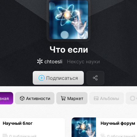
Что если
chtoesli
Нексус науки
Подписаться
вная
Активности
Маркет
Альбомы
Научный блог
Научный форум
0 публикаций
0 обсуждений