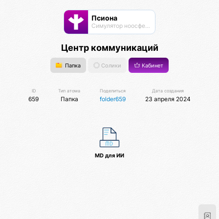
Псиона
Cимулятор ноосферы
Центр коммуникаций
Папка
Солики
Кабинет
ID
Тип атома
Поделиться
Дата создания
659
Папка
folder659
23 апреля 2024
MD для ИИ