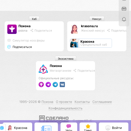
Хаб
Нексус
Псиона
krasona.ru
psiona
Поделиться
Женский нексус
Поделиться
Cимулятор ноосферы
Красона
Официальный хаб
Подписаться
Экосистема
Псиона
Метаорганизм
Поделиться
Официальные ресурсы:
1995–2026 ©
Псиона
О проекте
Контакты
Соглашение
Конфиденциальность
С нами КО 🕉️
Красона
Войти
Чаты
Гринд