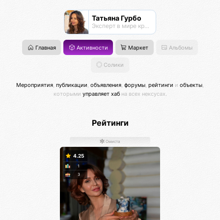
Татьяна Гурбо
Эксперт в мире красоты, проводник энергий, мастер энергопрактик
Главная
Активности
Маркет
Альбомы
Солики
Мероприятия
,
публикации
,
объявления
,
форумы
,
рейтинги
и
объекты
,
которыми
управляет хаб
на всех нексусах.
Рейтинги
Омиста
4.25
1
3