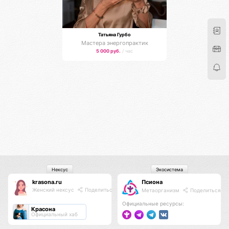
Татьяна Гурбо
Мастера энергопрактик
5 000 руб.
/ час
Нексус
Экосистема
krasona.ru
Псиона
Женский нексус
Поделиться
Метаорганизм
Поделиться
Официальные ресурсы:
Красона
Официальный хаб