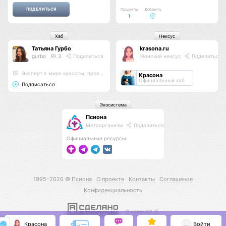
Продукты
Добавить
1
Хаб
Нексус
Татьяна Гурбо
krasona.ru
gurbo
3
Поделиться
Женский нексус
Поделиться
Эксперт в мире красоты, проводник энергий, мастер энергопрактик
Красона
Официальный хаб
Подписаться
Экосистема
Псиона
Метаорганизм
Поделиться
Официальные ресурсы:
1995–2026 ©
Псиона
О проекте
Контакты
Соглашение
Конфиденциальность
С нами КО 🕉️
Красона
Войти