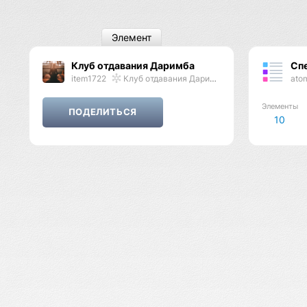
Элемент
Клуб отдавания Даримба
Сп
item1722
Клуб отдавания Даримба
ato
Элементы
10