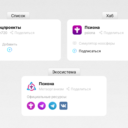
Список
Хаб
ецпроекты
Псиона
m720
Поделиться
psiona
Поделиться
Cимулятор ноосферы
Добавить
Подписаться
Экосистема
Псиона
Метаорганизм
Поделиться
Официальные ресурсы: