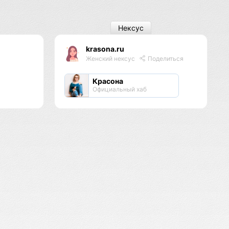
Нексус
krasona.ru
Женский нексус
Поделиться
Красона
Официальный хаб