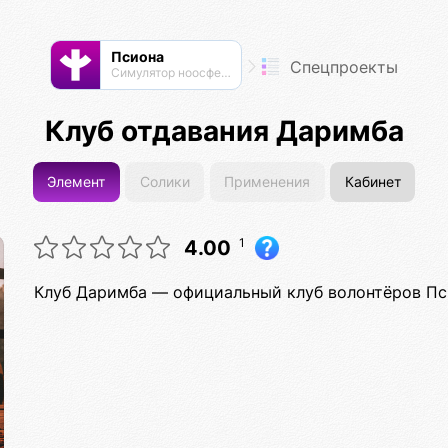
Псиона
Спецпроекты
Cимулятор ноосферы
Клуб отдавания Даримба
Элемент
Солики
Применения
Кабинет
1
4.00
Клуб Даримба — официальный клуб волонтёров Пс