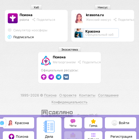
Хаб
Нексус
Псиона
krasona.ru
psiona
Поделиться
Женский нексус
Поделиться
Cимулятор ноосферы
Красона
Официальный хаб
Подписаться
Экосистема
Псиона
Метаорганизм
Поделиться
Официальные ресурсы:
1995–2026 ©
Псиона
О проекте
Контакты
Соглашение
Конфиденциальность
С нами КО 🕉️
Красона
Войти
Чаты
Гринд
Псиона
Регистрация
Дела