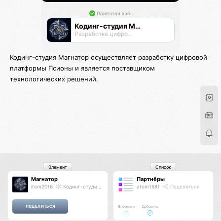
Привязан хаб:
Кодинг-студия Магнатор
Разработка цифровых продуктов
Кодинг-студия Магнатор осуществляет разработку цифровой
платформы Псионы и является поставщиком
технологических решений.
Элемент
Список
Магнатор
Партнёры
item2016
Кодинг-студия Магнатор
atom1681
Поделиться
Элементы
Добавить
11