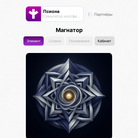
Псиона
Партнёры
Cимулятор ноосферы
Магнатор
Элемент
Солики
Применения
Кабинет