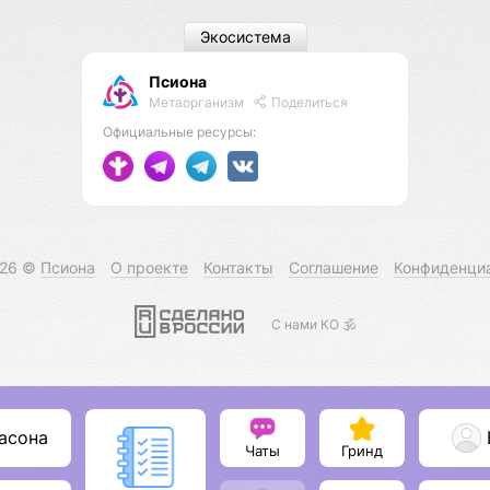
Экосистема
Псиона
Метаорганизм
Поделиться
Официальные ресурсы:
026 ©
Псиона
О проекте
Контакты
Соглашение
Конфиденци
С нами КО 🕉️
асона
Чаты
Гринд