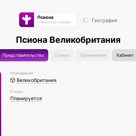
Псиона
География
Cимулятор ноосферы
Псиона Великобритания
Представительство
Солики
Применения
Кабинет
Юрисдикция:
Великобритания
Статус:
Планируется