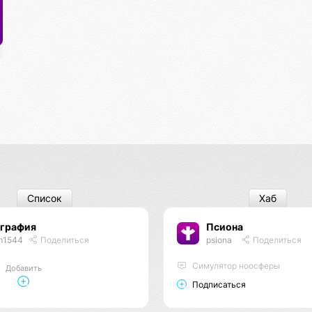
Список
Хаб
ография
Псиона
m1544
Поделиться
psiona
Поделиться
Cимулятор ноосферы
Добавить
Подписаться