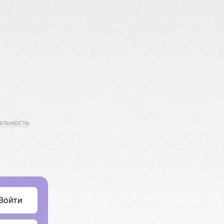
альность
Войти