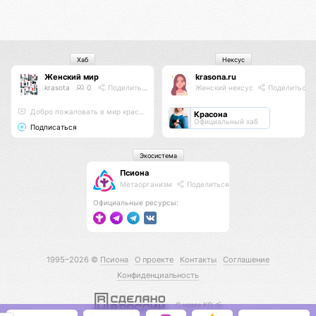
Хаб
Нексус
Женский мир
krasona.ru
krasota
0
Поделиться
Женский нексус
Поделиться
Добро пожаловать в мир красоты и гармонии :)
Красона
Официальный хаб
Подписаться
Экосистема
Псиона
Метаорганизм
Поделиться
Официальные ресурсы:
1995–2026 ©
Псиона
О проекте
Контакты
Соглашение
Конфиденциальность
С нами КО 🕉️