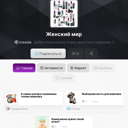
Женский мир
krasota
Добро пожаловать в мир красоты и гармонии :)
Подписаться
0
Главная
Активности
Маркет
Альбомы
Солики
6 самых распространенных
Выбираем кисть для макияжа
техник макияжа
0
~1 мин.
Предложение
Статья
Какая маска нужна твоей
коже?
0
~1 мин.