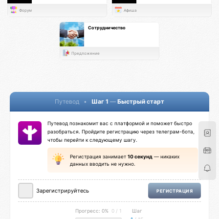
Форум
Афиша
Сотрудничество
Предложение
Путевод
•
Шаг 1
—
Быстрый старт
Путевод познакомит вас с платформой и поможет быстро
разобраться. Пройдите регистрацию через телеграм-бота,
чтобы перейти к следующему шагу.
Регистрация занимает
10 секунд
— никаких
данных вводить не нужно.
Зарегистрируйтесь
РЕГИСТРАЦИЯ
Прогресс: 0%
0 / 1
Шаг