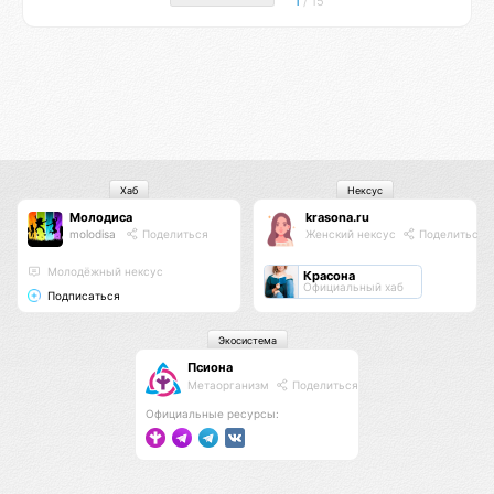
1
/ 15
Хаб
Нексус
Молодиса
krasona.ru
molodisa
Поделиться
Женский нексус
Поделиться
Молодёжный нексус
Красона
Официальный хаб
Подписаться
Экосистема
Псиона
Метаорганизм
Поделиться
Официальные ресурсы: