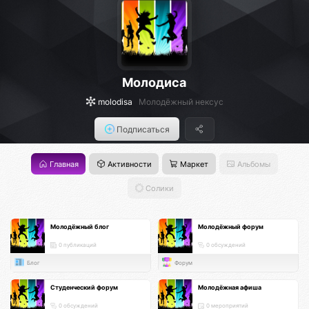
Молодиса
molodisa
Молодёжный нексус
Подписаться
Главная
Активности
Маркет
Альбомы
Солики
Молодёжный блог
Молодёжный форум
0 публикаций
0 обсуждений
Блог
Форум
Студенческий форум
Молодёжная афиша
0 обсуждений
0 мероприятий