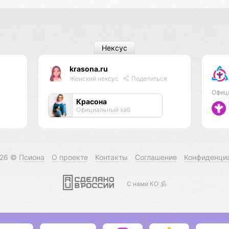
Нексус
krasona.ru
Женский нексус
Поделиться
Офиц
Красона
Официальный хаб
026 ©
Псиона
О проекте
Контакты
Соглашение
Конфиденци
С нами КО 🕉️