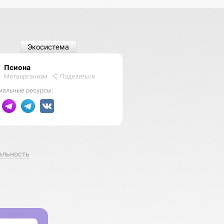
Экосистема
Псиона
Метаорганизм
Поделиться
иальные ресурсы:
альность