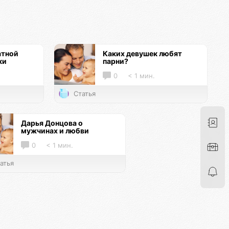
атной
Каких девушек любят
ки
парни?
0
< 1 мин.
Статья
Дарья Донцова о
мужчинах и любви
0
< 1 мин.
атья