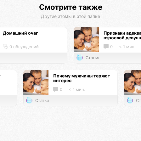
Смотрите также
Другие атомы в этой папке
Домашний очаг
Признаки адекв
взрослой девуш
0 обсуждений
0
< 1 мин.
Статья
т
Почему мужчины теряют
интерес
0
< 1 мин.
Статья
Ст