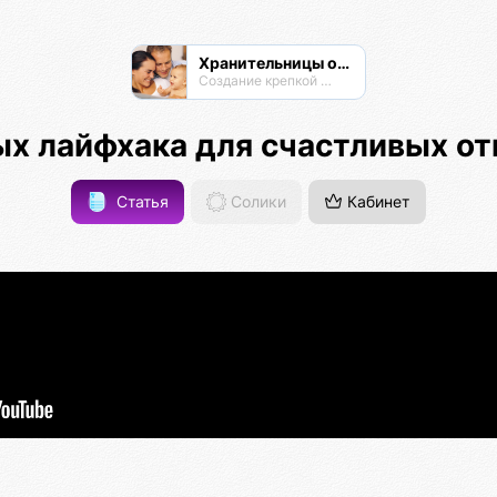
Хранительницы очага
Создание крепкой семьи
ых лайфхака для счастливых о
Статья
Солики
Кабинет