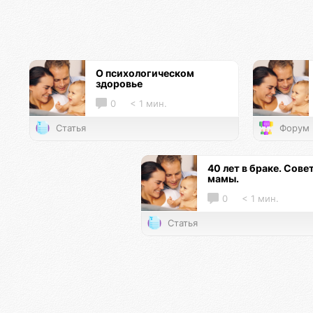
О психологическом
здоровье
0
< 1 мин.
Статья
Форум
40 лет в браке. Сове
мамы.
0
< 1 мин.
Статья